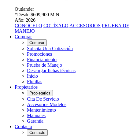
Outlander
*Desde
$609,900 M.N.
Año: 2026
CONÓCELO
COTÍZALO
ACCESORIOS
PRUEBA DE
MANEJO
Comprar
Comprar
Solicita Una Cotización
Promociones
Financiamiento
Prueba de Manejo
Descargar fichas técnicas
Inicio
Flotillas
Propietarios
Propietarios
Cita De Servicio
Accesorios Modelos
Mantenimiento
Manuales
Garantía
Contacto
Contacto