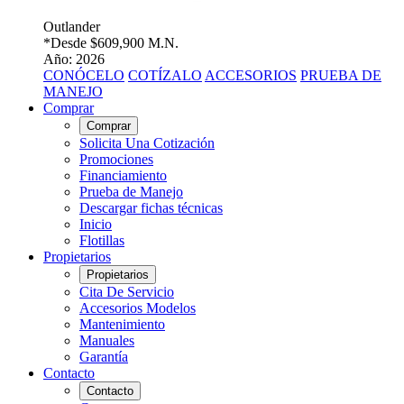
Outlander
*Desde
$609,900 M.N.
Año: 2026
CONÓCELO
COTÍZALO
ACCESORIOS
PRUEBA DE
MANEJO
Comprar
Comprar
Solicita Una Cotización
Promociones
Financiamiento
Prueba de Manejo
Descargar fichas técnicas
Inicio
Flotillas
Propietarios
Propietarios
Cita De Servicio
Accesorios Modelos
Mantenimiento
Manuales
Garantía
Contacto
Contacto