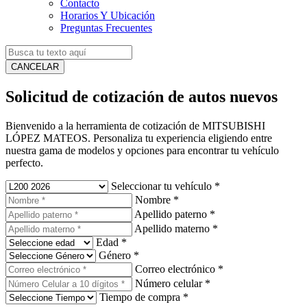
Contacto
Horarios Y Ubicación
Preguntas Frecuentes
CANCELAR
Solicitud de cotización de autos nuevos
Bienvenido a la herramienta de cotización de MITSUBISHI
LÓPEZ MATEOS. Personaliza tu experiencia eligiendo entre
nuestra gama de modelos y opciones para encontrar tu vehículo
perfecto.
Seleccionar tu vehículo
*
Nombre
*
Apellido paterno
*
Apellido materno
*
Edad
*
Género
*
Correo electrónico
*
Número celular
*
Tiempo de compra
*