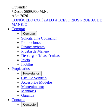
Outlander
*Desde
$609,900 M.N.
Año: 2026
CONÓCELO
COTÍZALO
ACCESORIOS
PRUEBA DE
MANEJO
Comprar
Comprar
Solicita Una Cotización
Promociones
Financiamiento
Prueba de Manejo
Descargar fichas técnicas
Inicio
Flotillas
Propietarios
Propietarios
Cita De Servicio
Accesorios Modelos
Mantenimiento
Manuales
Garantía
Contacto
Contacto