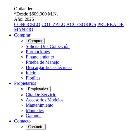
Outlander
*Desde
$609,900 M.N.
Año: 2026
CONÓCELO
COTÍZALO
ACCESORIOS
PRUEBA DE
MANEJO
Comprar
Comprar
Solicita Una Cotización
Promociones
Financiamiento
Prueba de Manejo
Descargar fichas técnicas
Inicio
Flotillas
Propietarios
Propietarios
Cita De Servicio
Accesorios Modelos
Mantenimiento
Manuales
Garantía
Contacto
Contacto