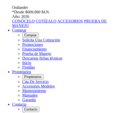
Outlander
*Desde
$609,900 M.N.
Año: 2026
CONÓCELO
COTÍZALO
ACCESORIOS
PRUEBA DE
MANEJO
Comprar
Comprar
Solicita Una Cotización
Promociones
Financiamiento
Prueba de Manejo
Descargar fichas técnicas
Inicio
Flotillas
Propietarios
Propietarios
Cita De Servicio
Accesorios Modelos
Mantenimiento
Manuales
Garantía
Contacto
Contacto