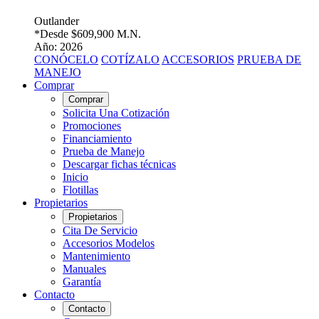
Outlander
*Desde
$609,900 M.N.
Año: 2026
CONÓCELO
COTÍZALO
ACCESORIOS
PRUEBA DE
MANEJO
Comprar
Comprar
Solicita Una Cotización
Promociones
Financiamiento
Prueba de Manejo
Descargar fichas técnicas
Inicio
Flotillas
Propietarios
Propietarios
Cita De Servicio
Accesorios Modelos
Mantenimiento
Manuales
Garantía
Contacto
Contacto