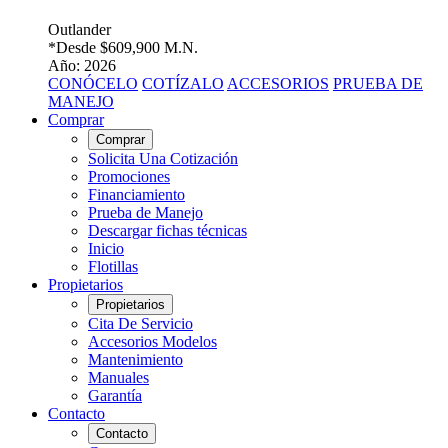
Outlander
*Desde
$609,900 M.N.
Año: 2026
CONÓCELO
COTÍZALO
ACCESORIOS
PRUEBA DE
MANEJO
Comprar
Comprar
Solicita Una Cotización
Promociones
Financiamiento
Prueba de Manejo
Descargar fichas técnicas
Inicio
Flotillas
Propietarios
Propietarios
Cita De Servicio
Accesorios Modelos
Mantenimiento
Manuales
Garantía
Contacto
Contacto