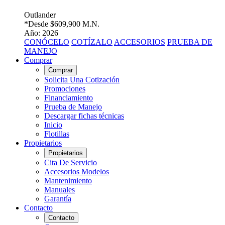
Outlander
*Desde
$609,900 M.N.
Año: 2026
CONÓCELO
COTÍZALO
ACCESORIOS
PRUEBA DE
MANEJO
Comprar
Comprar
Solicita Una Cotización
Promociones
Financiamiento
Prueba de Manejo
Descargar fichas técnicas
Inicio
Flotillas
Propietarios
Propietarios
Cita De Servicio
Accesorios Modelos
Mantenimiento
Manuales
Garantía
Contacto
Contacto