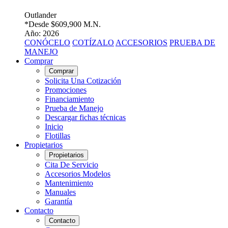
Outlander
*Desde
$609,900 M.N.
Año: 2026
CONÓCELO
COTÍZALO
ACCESORIOS
PRUEBA DE
MANEJO
Comprar
Comprar
Solicita Una Cotización
Promociones
Financiamiento
Prueba de Manejo
Descargar fichas técnicas
Inicio
Flotillas
Propietarios
Propietarios
Cita De Servicio
Accesorios Modelos
Mantenimiento
Manuales
Garantía
Contacto
Contacto