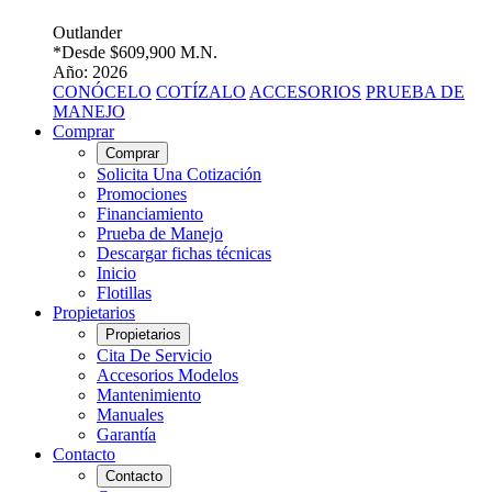
Outlander
*Desde
$609,900 M.N.
Año: 2026
CONÓCELO
COTÍZALO
ACCESORIOS
PRUEBA DE
MANEJO
Comprar
Comprar
Solicita Una Cotización
Promociones
Financiamiento
Prueba de Manejo
Descargar fichas técnicas
Inicio
Flotillas
Propietarios
Propietarios
Cita De Servicio
Accesorios Modelos
Mantenimiento
Manuales
Garantía
Contacto
Contacto