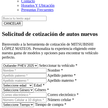
Contacto
Horarios Y Ubicación
Preguntas Frecuentes
CANCELAR
Solicitud de cotización de autos nuevos
Bienvenido a la herramienta de cotización de MITSUBISHI
LÓPEZ MATEOS. Personaliza tu experiencia eligiendo entre
nuestra gama de modelos y opciones para encontrar tu vehículo
perfecto.
Seleccionar tu vehículo
*
Nombre
*
Apellido paterno
*
Apellido materno
*
Edad
*
Género
*
Correo electrónico
*
Número celular
*
Tiempo de compra
*