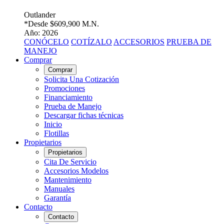
Outlander
*Desde
$609,900 M.N.
Año: 2026
CONÓCELO
COTÍZALO
ACCESORIOS
PRUEBA DE
MANEJO
Comprar
Comprar
Solicita Una Cotización
Promociones
Financiamiento
Prueba de Manejo
Descargar fichas técnicas
Inicio
Flotillas
Propietarios
Propietarios
Cita De Servicio
Accesorios Modelos
Mantenimiento
Manuales
Garantía
Contacto
Contacto