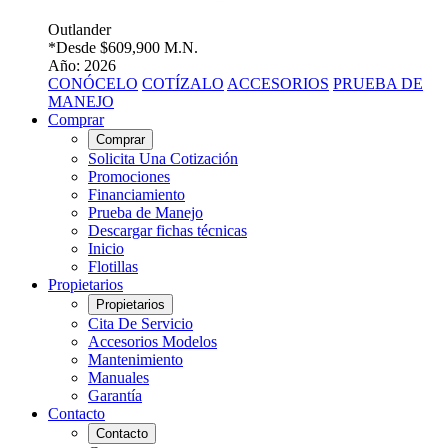
Outlander
*Desde
$609,900 M.N.
Año: 2026
CONÓCELO
COTÍZALO
ACCESORIOS
PRUEBA DE
MANEJO
Comprar
Comprar
Solicita Una Cotización
Promociones
Financiamiento
Prueba de Manejo
Descargar fichas técnicas
Inicio
Flotillas
Propietarios
Propietarios
Cita De Servicio
Accesorios Modelos
Mantenimiento
Manuales
Garantía
Contacto
Contacto