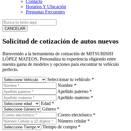
Contacto
Horarios Y Ubicación
Preguntas Frecuentes
CANCELAR
Solicitud de cotización de autos nuevos
Bienvenido a la herramienta de cotización de MITSUBISHI
LÓPEZ MATEOS. Personaliza tu experiencia eligiendo entre
nuestra gama de modelos y opciones para encontrar tu vehículo
perfecto.
Seleccionar tu vehículo
*
Nombre
*
Apellido paterno
*
Apellido materno
*
Edad
*
Género
*
Correo electrónico
*
Número celular
*
Tiempo de compra
*